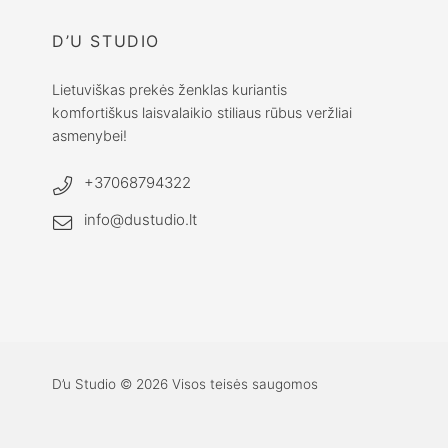
D’U STUDIO
Lietuviškas prekės ženklas kuriantis
komfortiškus laisvalaikio stiliaus rūbus veržliai
asmenybei!
+37068794322
info@dustudio.lt
D’u Studio © 2026 Visos teisės saugomos