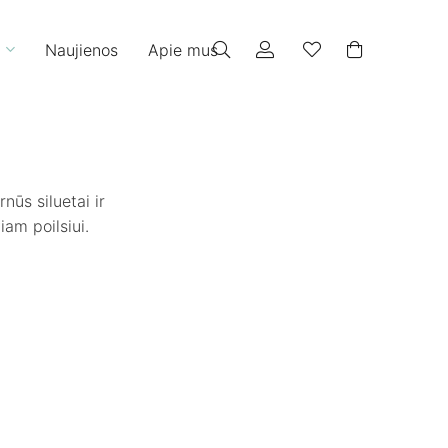
Naujienos
Apie mus
nūs siluetai ir
iam poilsiui.
-20%