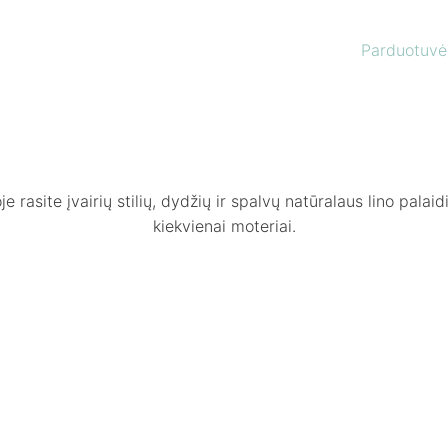
Parduotuvė
e rasite įvairių stilių, dydžių ir spalvų natūralaus lino palaidi
kiekvienai moteriai.
-40%