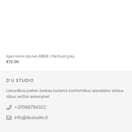
Ilgas lininis sijonas ABBIE / Platinum grey
Li
€
72.00
€
D’U STUDIO
Lietuviškas prekės ženklas kuriantis komfortiškus laisvalaikio stiliaus
rūbus veržliai asmenybei!
+37068794322
info@dustudio.lt