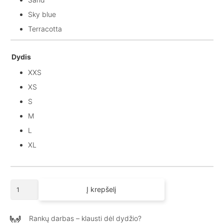
Sky blue
Terracotta
Dydis
XXS
XS
S
M
L
XL
produkto
Į krepšelį
kiekis:
Lininė
palaidinė
Rankų darbas – klausti dėl dydžio?