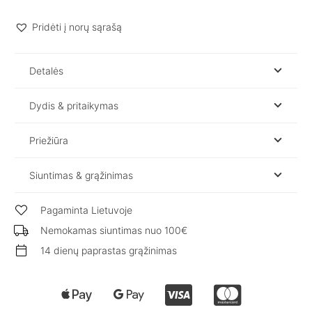
su
sagomis
Pridėti į norų sąrašą
/
KOKO
/
Detalės
Yellow
Dydis & pritaikymas
Priežiūra
Siuntimas & grąžinimas
Pagaminta Lietuvoje
Nemokamas siuntimas nuo 100€
14 dienų paprastas grąžinimas