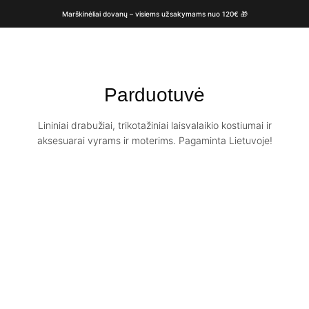
Marškinėliai dovanų – visiems užsakymams nuo 120€ 🎁
Parduotuvė
Lininiai drabužiai, trikotažiniai laisvalaikio kostiumai ir
aksesuarai vyrams ir moterims. Pagaminta Lietuvoje!
-40%
-40%