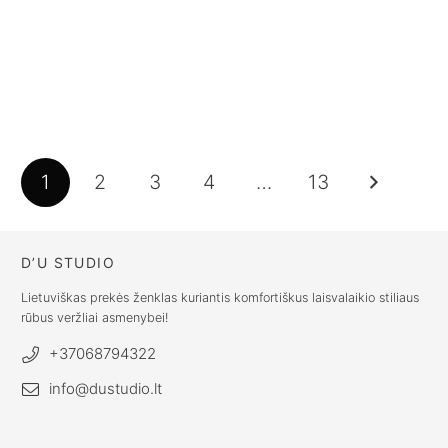
Juodi berankoviai tank top
Vasariškas laisvalaikio kostiumas
marškinėliai moterims
moterims IDA
€
24.00
€
130.00
€
19.20
€
104.00
1
2
3
4
…
13
D’U STUDIO
Lietuviškas prekės ženklas kuriantis komfortiškus laisvalaikio stiliaus
rūbus veržliai asmenybei!
+37068794322
info@dustudio.lt