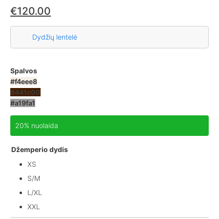
€
120.00
Dydžių lentelė
Spalvos
#f4eee8
#441c00
#a19fa1
20% nuolaida
Džemperio dydis
XS
S/M
L/XL
XXL