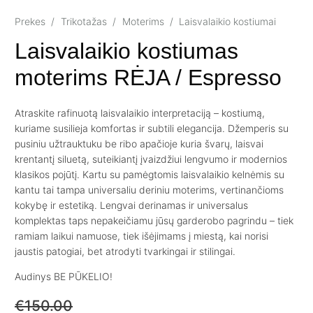
Prekes
/
Trikotažas
/
Moterims
/
Laisvalaikio kostiumai
Laisvalaikio kostiumas
moterims RĖJA / Espresso
Atraskite rafinuotą laisvalaikio interpretaciją – kostiumą,
kuriame susilieja komfortas ir subtili elegancija.
Džemperis su
pusiniu užtrauktuku
be ribo apačioje kuria švarų, laisvai
krentantį siluetą, suteikiantį įvaizdžiui lengvumo ir modernios
klasikos pojūtį. Kartu su pamėgtomis
laisvalaikio kelnėmis su
kantu
tai tampa universaliu deriniu moterims, vertinančioms
kokybę ir estetiką. Lengvai derinamas ir universalus
komplektas taps nepakeičiamu jūsų garderobo pagrindu – tiek
ramiam laikui namuose, tiek išėjimams į miestą, kai norisi
jaustis patogiai, bet atrodyti tvarkingai ir stilingai.
Audinys BE PŪKELIO!
€
150.00