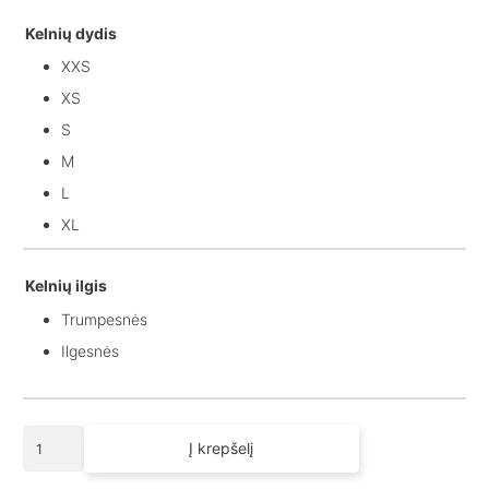
Kelnių dydis
XXS
XS
S
M
L
XL
Kelnių ilgis
Trumpesnės
Ilgesnės
produkto
Į krepšelį
kiekis:
Laisvalaikio