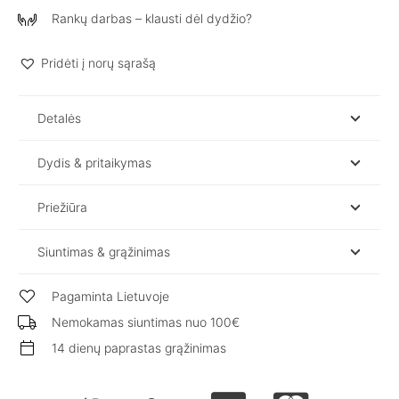
kostiumas
Rankų darbas – klausti dėl dydžio?
moterims
RĖJA
Pridėti į norų sąrašą
/
Espresso
Detalės
Dydis & pritaikymas
Priežiūra
Siuntimas & grąžinimas
Pagaminta Lietuvoje
Nemokamas siuntimas nuo 100€
14 dienų paprastas grąžinimas