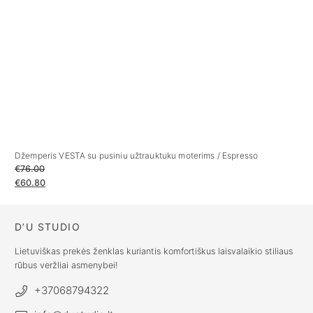
Džemperis VESTA su pusiniu užtrauktuku moterims / Espresso
Dž
€
76.00
€
€
60.80
€
D’U STUDIO
Lietuviškas prekės ženklas kuriantis komfortiškus laisvalaikio stiliaus
rūbus veržliai asmenybei!
+37068794322