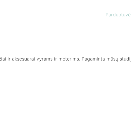
Parduotuvė
žiai ir aksesuarai vyrams ir moterims. Pagaminta mūsų studij
-40%