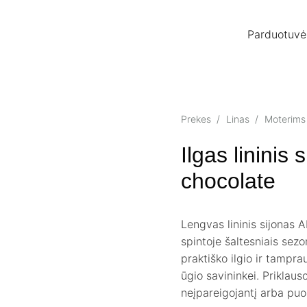
Parduotuvė
Prekes
/
Linas
/
Moterims
Ilgas lininis
chocolate
Lengvas lininis sijonas A
spintoje šaltesniais sez
praktiško ilgio ir tampr
ūgio savininkei. Priklaus
neįpareigojantį arba puo