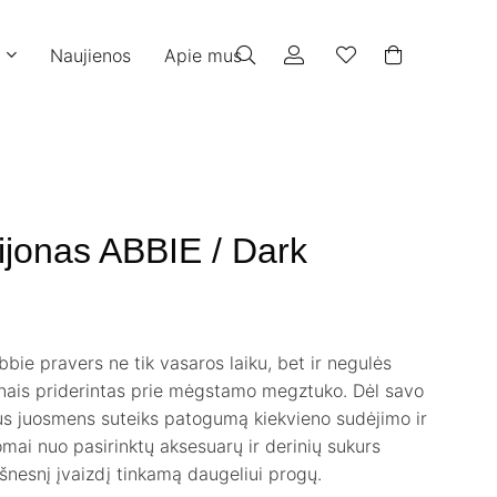
Naujienos
Apie mus
 sijonas ABBIE / Dark
bbie pravers ne tik vasaros laiku, bet ir negulės
onais priderintas prie mėgstamo megztuko. Dėl savo
aus juosmens suteiks patogumą kiekvieno sudėjimo ir
omai nuo pasirinktų aksesuarų ir derinių sukurs
šnesnį įvaizdį tinkamą daugeliui progų.