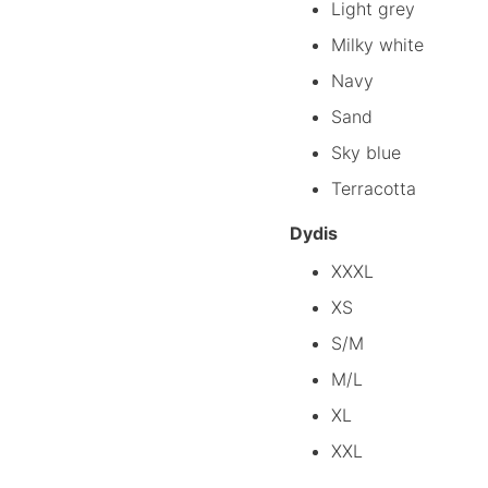
Light grey
Milky white
Navy
Sand
Sky blue
Terracotta
Dydis
XXXL
XS
S/M
M/L
XL
XXL