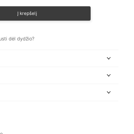
Į krepšelį
usti dėl dydžio?
je