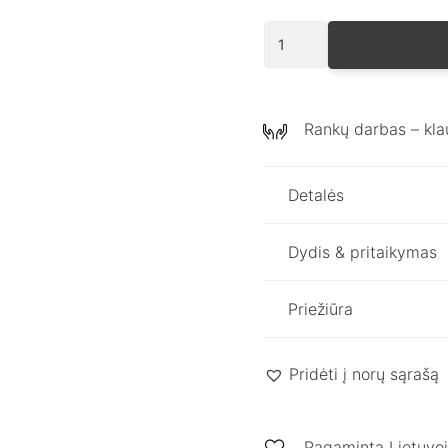
produkto
kiekis:
Ilgas
lininis
Rankų darbas – kla
sijonas
ABBIE
/
Detalės
Dark
chocolate
Dydis & pritaikymas
Priežiūra
Pridėti į norų sąrašą
Pagaminta Lietuvo