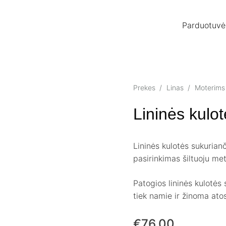
Parduotuvė
Prekes
/
Linas
/
Moterims
Lininės kul
Lininės kulotės sukurianč
pasirinkimas šiltuoju met
Patogios lininės kulotės 
tiek namie ir žinoma ato
€
76.00