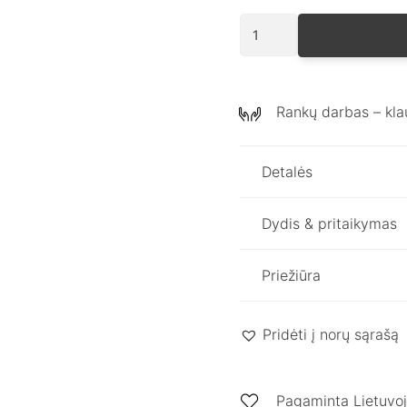
produkto
kiekis:
Lininės
kulotės
Rankų darbas – kla
DAKOTA
Detalės
Dydis & pritaikymas
Priežiūra
Pridėti į norų sąrašą
Pagaminta Lietuvo