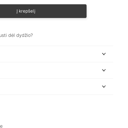
Į krepšelį
usti dėl dydžio?
je