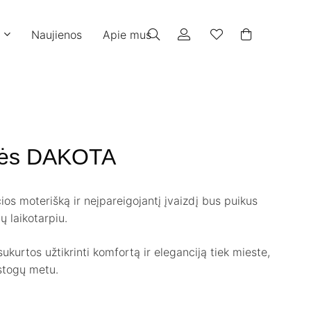
Naujienos
Apie mus
otės DAKOTA
ios moterišką ir neįpareigojantį įvaizdį bus puikus
ų laikotarpiu.
sukurtos užtikrinti komfortą ir eleganciją tiek mieste,
stogų metu.