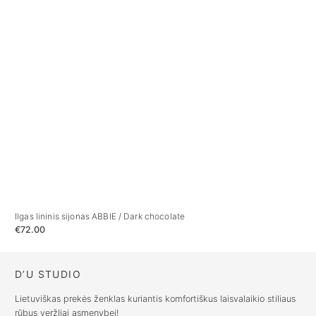
Ilgas lininis sijonas ABBIE / Dark chocolate
Li
€
72.00
€
D’U STUDIO
Lietuviškas prekės ženklas kuriantis komfortiškus laisvalaikio stiliaus
rūbus veržliai asmenybei!