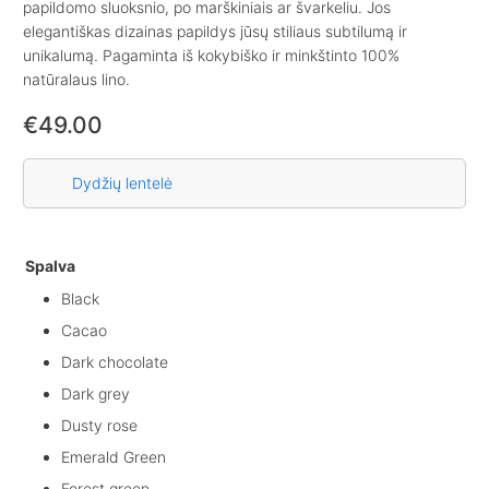
papildomo sluoksnio, po marškiniais ar švarkeliu. Jos
elegantiškas dizainas papildys jūsų stiliaus subtilumą ir
unikalumą. Pagaminta iš kokybiško ir minkštinto 100%
natūralaus lino.
€
49.00
Dydžių lentelė
Spalva
Black
Cacao
Dark chocolate
Dark grey
Dusty rose
Emerald Green
Forest green