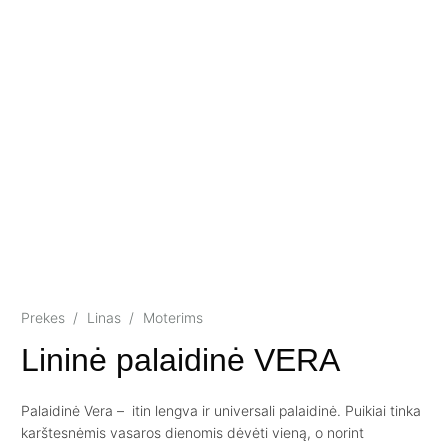
Prekes
/
Linas
/
Moterims
Lininė palaidinė VERA
Palaidinė Vera – itin lengva ir universali palaidinė. Puikiai tinka
karštesnėmis vasaros dienomis dėvėti vieną, o norint