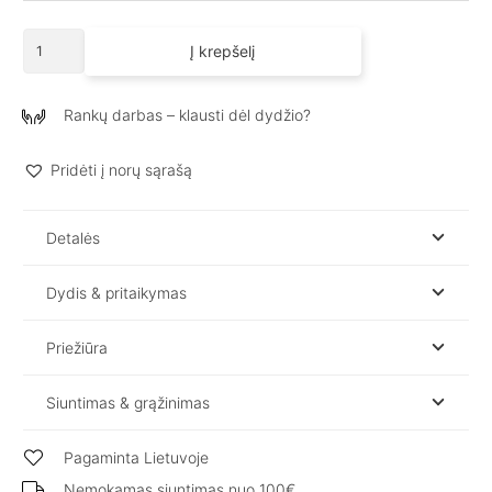
produkto
Į krepšelį
kiekis:
Lininė
palaidinė
Rankų darbas – klausti dėl dydžio?
VERA
Pridėti į norų sąrašą
Detalės
Dydis & pritaikymas
Priežiūra
Siuntimas & grąžinimas
Pagaminta Lietuvoje
Nemokamas siuntimas nuo 100€