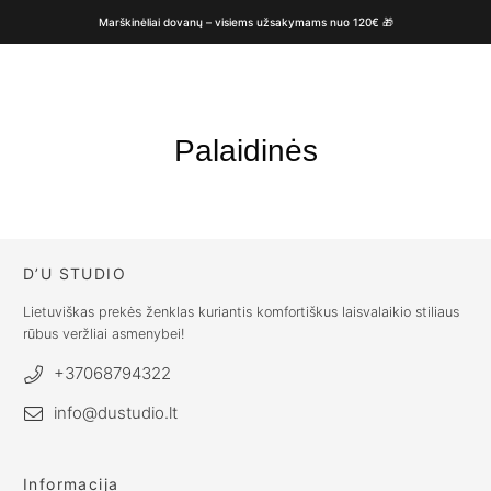
Marškinėliai dovanų – visiems užsakymams nuo 120€ 🎁
Palaidinės
D’U STUDIO
Lietuviškas prekės ženklas kuriantis komfortiškus laisvalaikio stiliaus
rūbus veržliai asmenybei!
+37068794322
info@dustudio.lt
Informacija