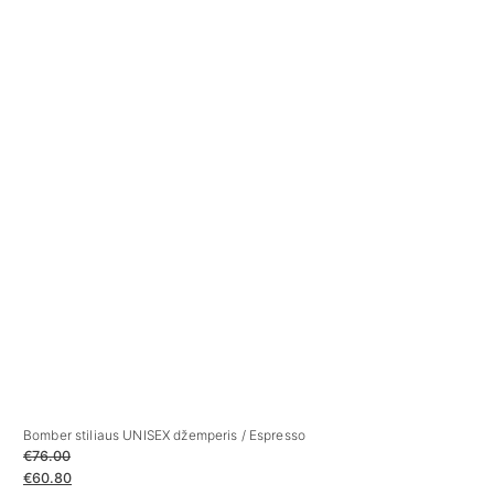
Bomber stiliaus UNISEX džemperis / Espresso
La
€
76.00
€
€
60.80
€