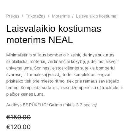
Prekes
/
Trikotažas
/
Moterims
/
Laisvalaikio kostiumai
Laisvalaikio kostiumas
moterims NEAL
Minimalistinio stiliaus bomberio ir kelnių derinys sukurtas
šiuolaikiškai moteriai, vertinančiai kokybę, judėjimo laisvę ir
universalumą. Šoninės įleistos kišenės suteikia bomberiui
švaresnį ir formalesnį įvaizdį, todėl komplektas lengvai
prisitaiko tiek prie miesto ritmo, tiek prie ramaus savaitgalio
tempo. Komplektą sudaro Unisex džemperis su užtrauktuku ir
plačios kelnės Luna.
Audinys BE PŪKELIO! Galima rinktis iš 3 spalvų!
€
150.00
€
120.00