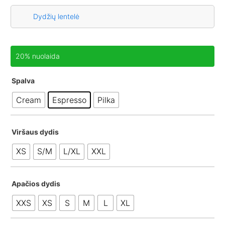
Dydžių lentelė
20% nuolaida
Spalva
Cream
Espresso
Pilka
Viršaus dydis
XS
S/M
L/XL
XXL
Apačios dydis
XXS
XS
S
M
L
XL