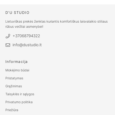
D’U STUDIO
Lietuviškas prekės ženklas kuriantis komfortiškus laisvalaikio stiliaus
rūbus veržliai asmenybei!
+37068794322
info@dustudio.lt
Informacija
Mokėjimo būdai
Pristatymas
Grąžinimas
Taisyklės ir sąlygos
Privatumo politika
Priežiūra