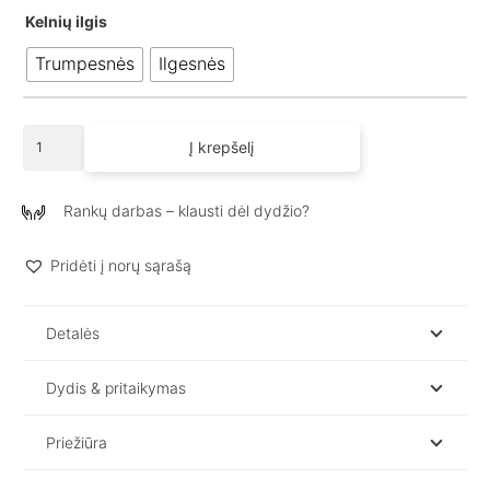
Kelnių ilgis
Trumpesnės
Ilgesnės
produkto
Į krepšelį
kiekis:
Laisvalaikio
kostiumas
Rankų darbas – klausti dėl dydžio?
moterims
NEAL
Pridėti į norų sąrašą
Detalės
Dydis & pritaikymas
Priežiūra