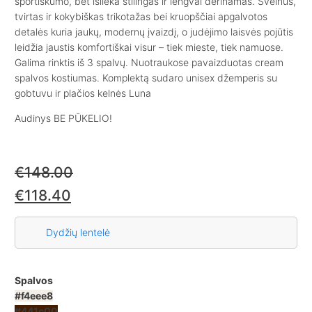
sportiškumo, bet išlieka stilingas ir lengvai derinamas. Švelnus,
tvirtas ir kokybiškas trikotažas bei kruopščiai apgalvotos
detalės kuria jaukų, modernų įvaizdį, o judėjimo laisvės pojūtis
leidžia jaustis komfortiškai visur – tiek mieste, tiek namuose.
Galima rinktis iš 3 spalvų. Nuotraukose pavaizduotas cream
spalvos kostiumas. Komplektą sudaro
unisex
džemperis su
gobtuvu
ir
plačios kelnės Luna
Audinys BE PŪKELIO!
€
148.00
€
118.40
Dydžių lentelė
Spalvos
#f4eee8
#441c00