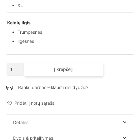
XL
Kelnių ilgis
Trumpesnės
Ilgesnės
produkto
Į krepšelį
kiekis:
Laisvalaikio
kostiumas
Rankų darbas – klausti dėl dydžio?
su
gobtuvu
Pridėti į norų sąrašą
moterims
AURI
/
Detalės
CREAM
Dydis & pritaikymas