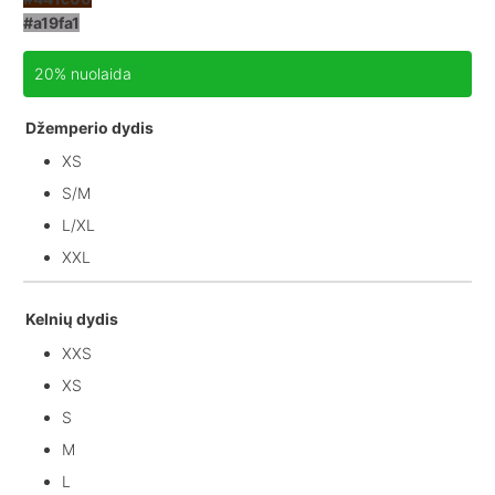
#a19fa1
20% nuolaida
Džemperio dydis
XS
S/M
L/XL
XXL
Kelnių dydis
XXS
XS
S
M
L