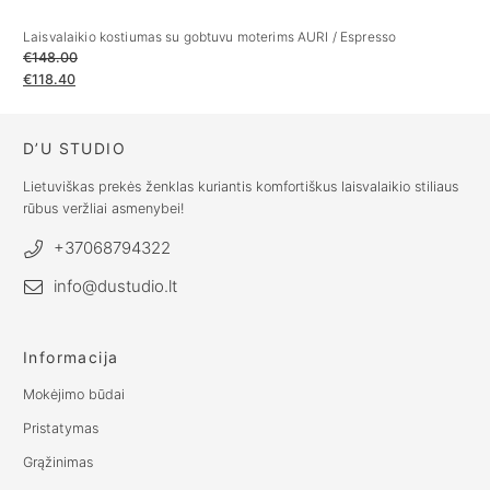
Laisvalaikio kostiumas su gobtuvu moterims AURI / Espresso
La
€
148.00
€
€
118.40
€
D’U STUDIO
Lietuviškas prekės ženklas kuriantis komfortiškus laisvalaikio stiliaus
rūbus veržliai asmenybei!
+37068794322
info@dustudio.lt
Informacija
Mokėjimo būdai
Pristatymas
Grąžinimas