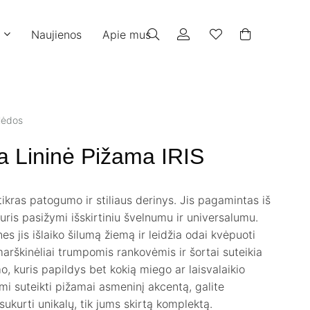
Naujienos
Apie mus
lėdos
a Lininė Pižama IRIS
ikras patogumo ir stiliaus derinys. Jis pagamintas iš
uris pasižymi išskirtiniu švelnumu ir universalumu.
es jis išlaiko šilumą žiemą ir leidžia odai kvėpuoti
marškinėliai trumpomis rankovėmis ir šortai suteikia
, kuris papildys bet kokią miego ar laisvalaikio
mi suteikti pižamai asmeninį akcentą, galite
r sukurti unikalų, tik jums skirtą komplektą.