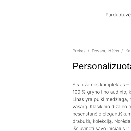
Parduotuvė
Prekes
/
Dovanų Idėjos
/
Ka
Personalizuot
Šis pižamos komplektas – t
100 % gryno lino audinio, k
Linas yra puiki medžiaga, n
vasarą. Klasikinio dizaino 
nesenstančio elegantiškumo
drabužių kolekciją. Norėda
išsiuvinėti savo inicialus i