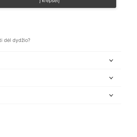
Į krepšelį
i dėl dydžio?