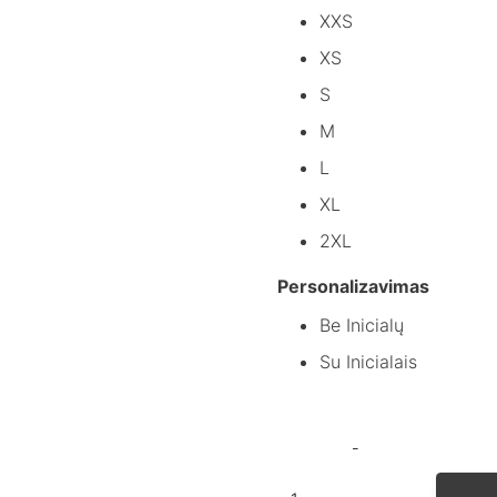
XXS
XS
S
M
L
XL
2XL
Personalizavimas
Be Inicialų
Su Inicialais
produkto