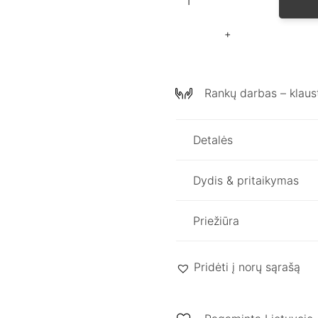
kiekis:
Personalizuota
Lininė
Pižama
IRIS
Rankų darbas – klaust
Detalės
Dydis & pritaikymas
Priežiūra
Pridėti į norų sąrašą