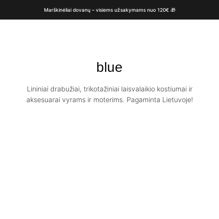
Marškinėliai dovanų – visiems užsakymams nuo 120€ 🎁
blue
Lininiai drabužiai, trikotažiniai laisvalaikio kostiumai ir
aksesuarai vyrams ir moterims. Pagaminta Lietuvoje!
Trumpa lininė
Lininis sijonas
palaidinė ANDY /
Maya / Sky blue
Emerald blue
€
59.00