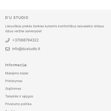
€
52.00
D’U STUDIO
Lietuviškas prekės ženklas kuriantis komfortiškus laisvalaikio stiliaus
rūbus veržliai asmenybei!
+37068794322
info@dustudio.lt
Informacija
Mokėjimo būdai
Pristatymas
Grąžinimas
Taisyklės ir sąlygos
Privatumo politika