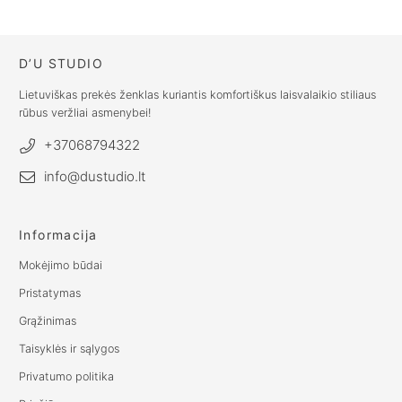
€
76.00
D’U STUDIO
Lietuviškas prekės ženklas kuriantis komfortiškus laisvalaikio stiliaus
rūbus veržliai asmenybei!
+37068794322
info@dustudio.lt
Informacija
Mokėjimo būdai
Pristatymas
Grąžinimas
Taisyklės ir sąlygos
Privatumo politika