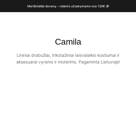
Marškinėliai dovanų – visiems užsakymams nuo 120€ 🎁
Camila
Lininiai drabužiai, trikotažiniai laisvalaikio kostiumai ir
aksesuarai vyrams ir moterims. Pagaminta Lietuvoje!
Lininis sijonas
Lininis sijonas
CAMILA
CAMILA / Ilgas
€
76.00
sijonas