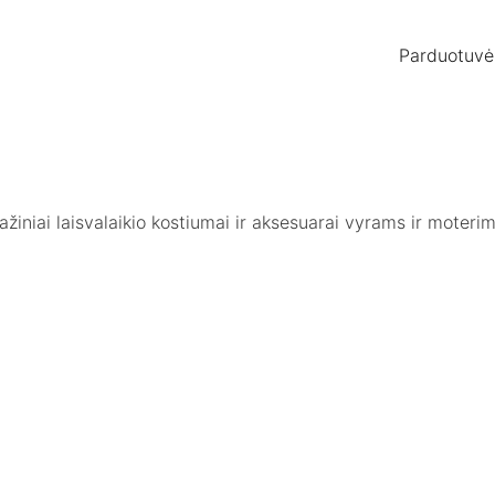
Parduotuvė
otažiniai laisvalaikio kostiumai ir aksesuarai vyrams ir moter