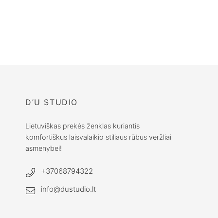
Lininis sijonas
MAYA /
Romantiškas
sijonas / Green
€
59.00
D’U STUDIO
Lietuviškas prekės ženklas kuriantis
komfortiškus laisvalaikio stiliaus rūbus veržliai
asmenybei!
+37068794322
info@dustudio.lt