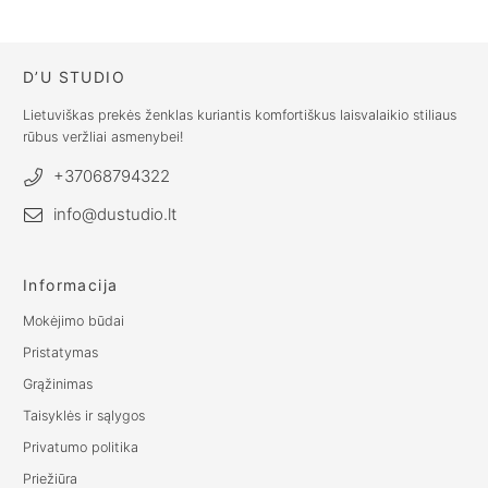
€
82.00
D’U STUDIO
Lietuviškas prekės ženklas kuriantis komfortiškus laisvalaikio stiliaus
rūbus veržliai asmenybei!
+37068794322
info@dustudio.lt
Informacija
Mokėjimo būdai
Pristatymas
Grąžinimas
Taisyklės ir sąlygos
Privatumo politika
Priežiūra