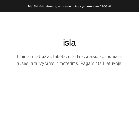
Marškinėliai dovanų – visiems užsakymams nuo 120€ 🎁
isla
Lininiai drabužiai, trikotažiniai laisvalaikio kostiumai ir
aksesuarai vyrams ir moterims. Pagaminta Lietuvoje!
Ploni oversize
lininiai marškiniai
moterims / ISLA