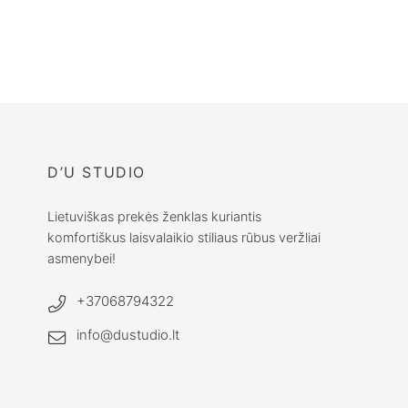
Beige spalvos
klasikiniai šortai
moterims
€
104.00
D’U STUDIO
Lietuviškas prekės ženklas kuriantis
komfortiškus laisvalaikio stiliaus rūbus veržliai
asmenybei!
+37068794322
info@dustudio.lt