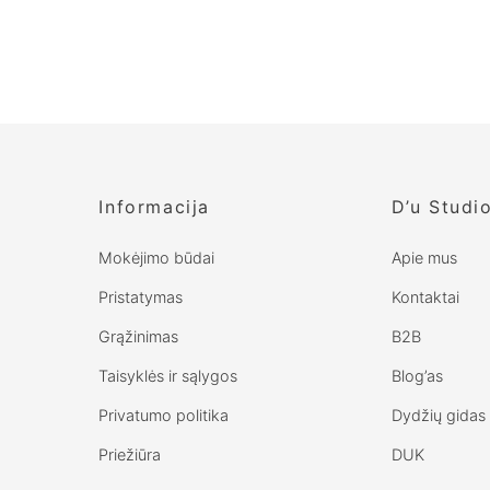
Pilki klasikiniai
šortai moterims
€
104.00
Informacija
D’u Studi
Mokėjimo būdai
Apie mus
Pristatymas
Kontaktai
Grąžinimas
B2B
Taisyklės ir sąlygos
Blog’as
Privatumo politika
Dydžių gidas
Priežiūra
DUK