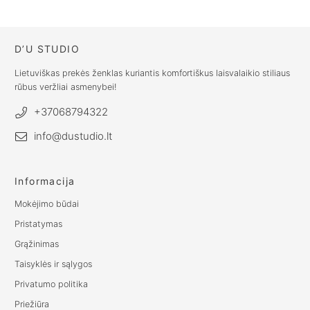
€
87.00
D’U STUDIO
Lietuviškas prekės ženklas kuriantis komfortiškus laisvalaikio stiliaus
rūbus veržliai asmenybei!
+37068794322
info@dustudio.lt
Informacija
Mokėjimo būdai
Pristatymas
Grąžinimas
Taisyklės ir sąlygos
Privatumo politika
Priežiūra