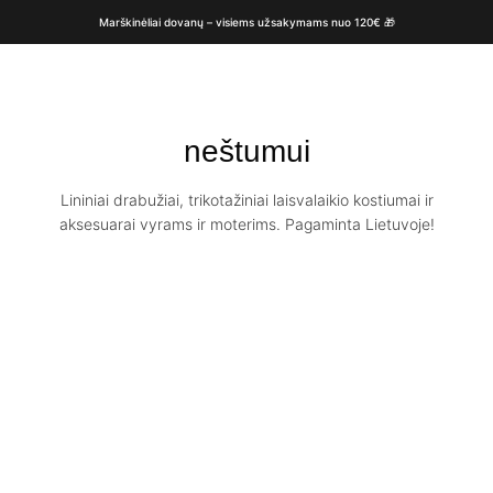
Marškinėliai dovanų – visiems užsakymams nuo 120€ 🎁
neštumui
Lininiai drabužiai, trikotažiniai laisvalaikio kostiumai ir
aksesuarai vyrams ir moterims. Pagaminta Lietuvoje!
Laisvalaikio
lininė suknelė
MILA