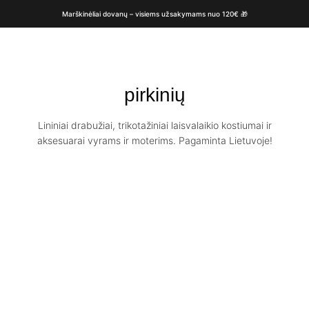
Marškinėliai dovanų – visiems užsakymams nuo 120€ 🎁
pirkinių
Lininiai drabužiai, trikotažiniai laisvalaikio kostiumai ir
aksesuarai vyrams ir moterims. Pagaminta Lietuvoje!
Didelis lininis
krepšys
€
38.00