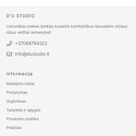
D’U STUDIO
Lietuviškas prekės ženklas kuriantis komfortiškus laisvalaikio stiliaus
rūbus veržliai asmenybei!
+37068794322
info@dustudio.lt
Informacija
Mokėjimo būdai
Pristatymas
Grąžinimas
Taisyklės ir sąlygos
Privatumo politika
Priežiūra