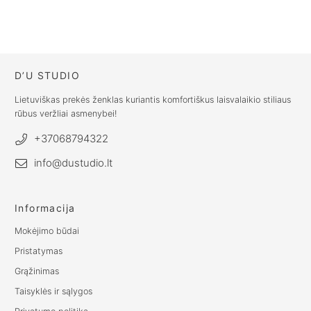
suknelė su
€
42.00
raišteliais
€
121.00
D’U STUDIO
Lietuviškas prekės ženklas kuriantis komfortiškus laisvalaikio stiliaus
rūbus veržliai asmenybei!
+37068794322
info@dustudio.lt
Informacija
Mokėjimo būdai
Pristatymas
Grąžinimas
Taisyklės ir sąlygos