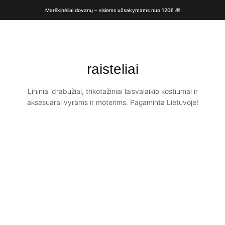
Marškinėliai dovanų – visiems užsakymams nuo 120€ 🎁
raisteliai
Lininiai drabužiai, trikotažiniai laisvalaikio kostiumai ir
aksesuarai vyrams ir moterims. Pagaminta Lietuvoje!
Lininė slip
Lininė skrybelė
suknelė NIDA /
su raišteliais /
Balta slip
Levander