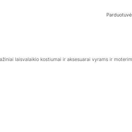
Parduotuvė
otažiniai laisvalaikio kostiumai ir aksesuarai vyrams ir moter