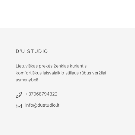
Juodos spalvos lininis šalikas / Platus lininis šalikas
€
35.00
D’U STUDIO
Lietuviškas prekės ženklas kuriantis
komfortiškus laisvalaikio stiliaus rūbus veržliai
asmenybei!
+37068794322
info@dustudio.lt