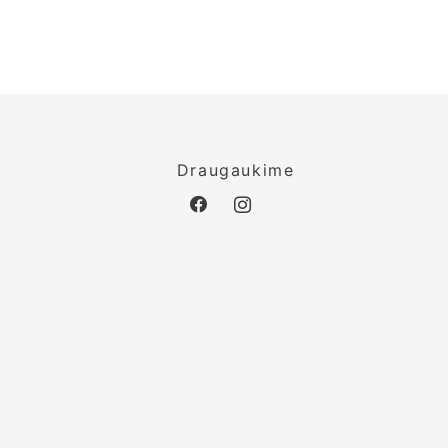
inkštinto lino skara / 25 spalvų pasirinkimas
26.00
o
Draugaukime