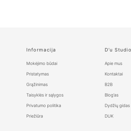
Lininė skara / Plati lininė skara
M
€
35.00
€
Informacija
D’u Studi
Mokėjimo būdai
Apie mus
Pristatymas
Kontaktai
Grąžinimas
B2B
Taisyklės ir sąlygos
Blog’as
Privatumo politika
Dydžių gidas
Priežiūra
DUK