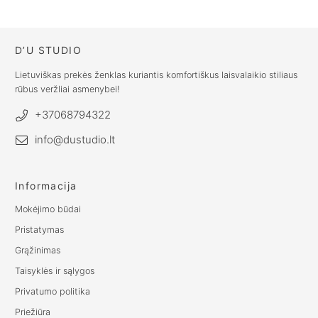
€
26.00
D’U STUDIO
Lietuviškas prekės ženklas kuriantis komfortiškus laisvalaikio stiliaus
rūbus veržliai asmenybei!
+37068794322
info@dustudio.lt
Informacija
Mokėjimo būdai
Pristatymas
Grąžinimas
Taisyklės ir sąlygos
Privatumo politika
Priežiūra