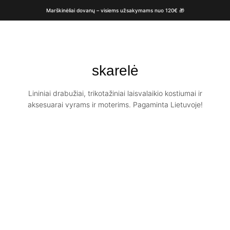
Marškinėliai dovanų – visiems užsakymams nuo 120€ 🎁
skarelė
Lininiai drabužiai, trikotažiniai laisvalaikio kostiumai ir
aksesuarai vyrams ir moterims. Pagaminta Lietuvoje!
Lengvo lino
Minkštinto lino
skara JANINA
skara / 25 spalvų
€
27.00
pasirinkimas