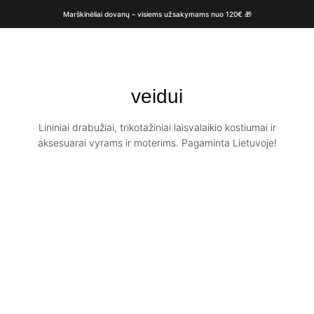
Marškinėliai dovanų – visiems užsakymams nuo 120€ 🎁
veidui
Lininiai drabužiai, trikotažiniai laisvalaikio kostiumai ir
aksesuarai vyrams ir moterims. Pagaminta Lietuvoje!
Didelis lininis
Natūralaus lino
vonios
didelis vonios
rankšluostis
rankšluostis