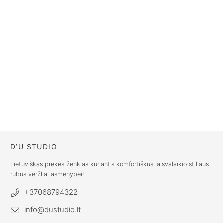
rinkinys 2vnt
rinkinys 2vnt
€
31.00
€
31.00
Natūralaus lino
veido
rankšluostis
€
17.00
D’U STUDIO
Lietuviškas prekės ženklas kuriantis komfortiškus laisvalaikio stiliaus
rūbus veržliai asmenybei!
+37068794322
info@dustudio.lt