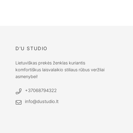
D’U STUDIO
Lietuviškas prekės ženklas kuriantis
komfortiškus laisvalaikio stiliaus rūbus veržliai
asmenybei!
+37068794322
info@dustudio.lt