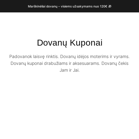
Marškinėliai dovanų – visiems užsakymams nuo 120€ 🎁
Dovanų Kuponai
Padovanok laisvę rinktis. Dovanų idėjos moterims ir vyrams.
Dovanų kuponai drabužiams ir aksesuarams. Dovanų čekis
Jam ir Jai.