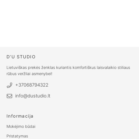
Fizinis dovanų kuponas
Virtualus dovanų kuponas
PRICE
PRICE
€
30.00
–
€
250.00
€
30.00
–
€
250.00
RANGE:
RANGE:
€30.00
€30.00
THROUGH
THROUGH
D’U STUDIO
€250.00
€250.00
Lietuviškas prekės ženklas kuriantis komfortiškus laisvalaikio stiliaus
rūbus veržliai asmenybei!
+37068794322
info@dustudio.lt
Informacija
Mokėjimo būdai
Pristatymas