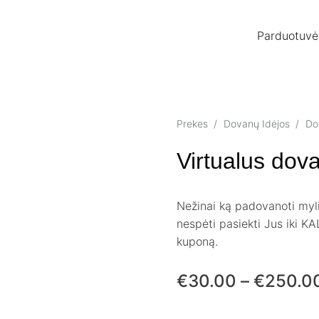
Parduotuvė
Prekes
/
Dovanų Idėjos
/
Do
Virtualus do
Nežinai ką padovanoti myl
nespėti pasiekti Jus iki K
kuponą.
€
30.00
–
€
250.0