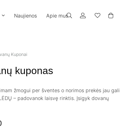
Naujienos
Apie mus
vanų Kuponai
vanų kuponas
imam žmogui per šventes o norimos prekės jau gali
ALĖDŲ – padovanok laisvę rinktis. Įsigyk dovanų
Price
0
range: