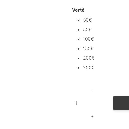
Vertė
30€
50€
100€
150€
200€
250€
produkto
kiekis:
Virtualus
dovanų
kuponas