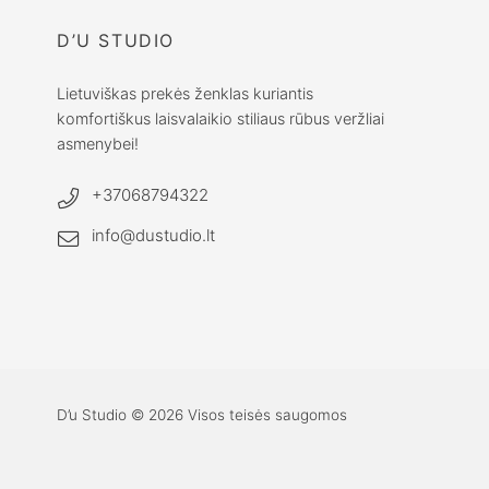
D’U STUDIO
Lietuviškas prekės ženklas kuriantis
komfortiškus laisvalaikio stiliaus rūbus veržliai
asmenybei!
+37068794322
info@dustudio.lt
D’u Studio © 2026 Visos teisės saugomos