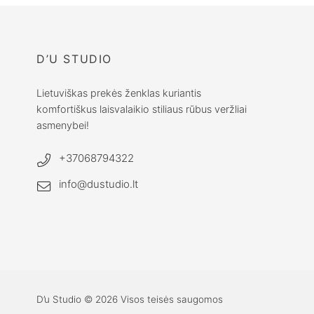
D’U STUDIO
Lietuviškas prekės ženklas kuriantis
komfortiškus laisvalaikio stiliaus rūbus veržliai
asmenybei!
+37068794322
info@dustudio.lt
D’u Studio © 2026 Visos teisės saugomos