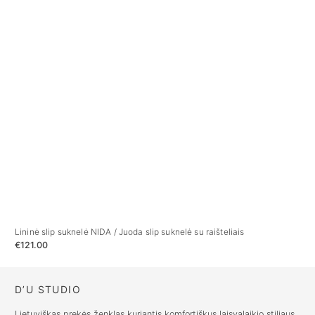
Lininė slip suknelė NIDA / Juoda slip suknelė su raišteliais
Lin
€
121.00
€
10
D’U STUDIO
Lietuviškas prekės ženklas kuriantis komfortiškus laisvalaikio stiliaus