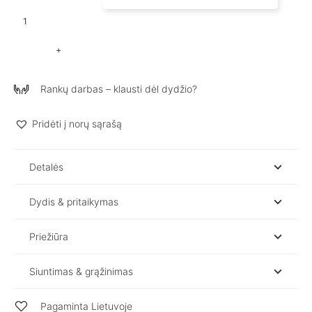
produkto
kiekis:
Lininė
suknelė
be
Rankų darbas – klausti dėl dydžio?
rankovių
/
NOLA
Pridėti į norų sąrašą
Detalės
Dydis & pritaikymas
Priežiūra
Siuntimas & grąžinimas
Pagaminta Lietuvoje