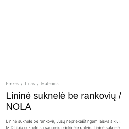
Prekes
/
Linas
/
Moterims
Lininė suknelė be rankovių /
NOLA
Lininė suknelė be rankovių Jūsų nepriekaištingam laisvalaikiui.
MIDI ilgio suknelė su sagomis priekinėje dalyje. Lininė suknelė