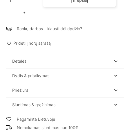
Į krepšelį
kiekis:
Lininė
suknelė
ilgomis
Rankų darbas – klausti dėl dydžio?
rankovėmis
/
KOPA
Pridėti į norų sąrašą
Detalės
Dydis & pritaikymas
Priežiūra
Siuntimas & grąžinimas
Pagaminta Lietuvoje
Nemokamas siuntimas nuo 100€