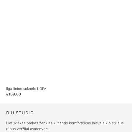
Ilga lininė suknelė KOPA
Lin
€
109.00
€
12
D’U STUDIO
Lietuviškas prekės ženklas kuriantis komfortiškus laisvalaikio stiliaus
rūbus veržliai asmenybei!