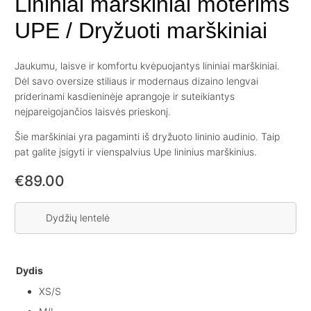
Lininiai marškiniai moterims
UPE / Dryžuoti marškiniai
Jaukumu, laisve ir komfortu kvėpuojantys lininiai marškiniai.
Dėl savo oversize stiliaus ir modernaus dizaino lengvai
priderinami kasdieninėje aprangoje ir suteikiantys
neįpareigojančios laisvės prieskonį.
Šie marškiniai yra pagaminti iš dryžuoto lininio audinio. Taip
pat galite įsigyti ir vienspalvius Upe lininius marškinius.
€
89.00
Dydžių lentelė
Dydis
XS/S