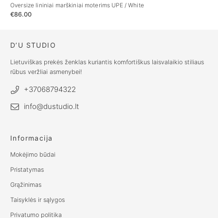
Oversize lininiai marškiniai moterims UPE / White
Pla
€
86.00
€
6
D’U STUDIO
Lietuviškas prekės ženklas kuriantis komfortiškus laisvalaikio stiliaus
rūbus veržliai asmenybei!
+37068794322
info@dustudio.lt
Informacija
Mokėjimo būdai
Pristatymas
Grąžinimas
Taisyklės ir sąlygos
Privatumo politika