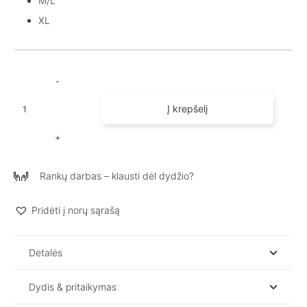
M/L
XL
produkto
Į krepšelį
kiekis:
Lininiai
marškiniai
moterims
Rankų darbas – klausti dėl dydžio?
UPE
/
Dryžuoti
Pridėti į norų sąrašą
marškiniai
Detalės
Dydis & pritaikymas