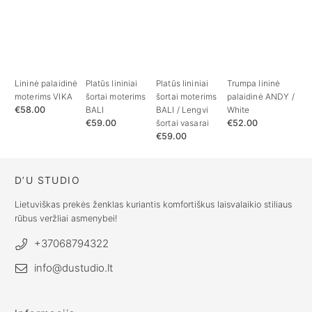
Lininė palaidinė
Platūs lininiai
Platūs lininiai
Trumpa lininė
moterims VIKA
šortai moterims
šortai moterims
palaidinė ANDY /
€
58.00
BALI
BALI / Lengvi
White
€
59.00
šortai vasarai
€
52.00
€
59.00
D’U STUDIO
Lietuviškas prekės ženklas kuriantis komfortiškus laisvalaikio stiliaus
rūbus veržliai asmenybei!
+37068794322
info@dustudio.lt