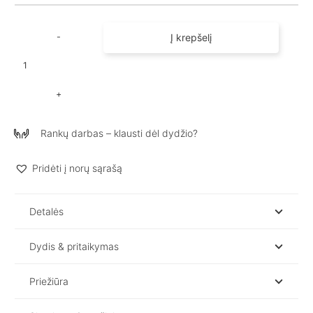
Į krepšelį
produkto
kiekis:
Lininiai
šortai
moterims
Rankų darbas – klausti dėl dydžio?
KAJA
/
Black
Pridėti į norų sąrašą
Detalės
Dydis & pritaikymas
Priežiūra