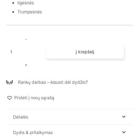
Ilgesnės
Trumpesnės
produkto
Į krepšelį
kiekis:
Natūralaus
lino
kelnės
Rankų darbas – klausti dėl dydžio?
moterims
AVA
Pridėti į norų sąrašą
Detalės
Dydis & pritaikymas