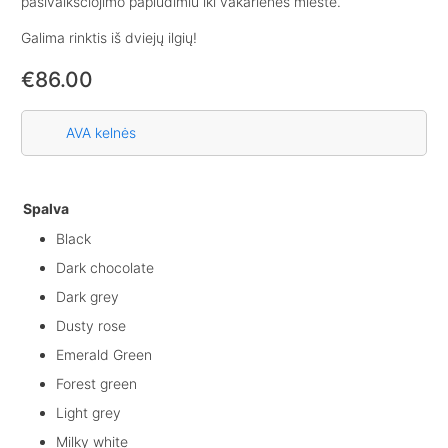
pasivaikščiojimo paplūdimiu iki vakarienės mieste.
Galima rinktis iš dviejų ilgių!
€
86.00
AVA kelnės
Spalva
Black
Dark chocolate
Dark grey
Dusty rose
Emerald Green
Forest green
Light grey
Milky white