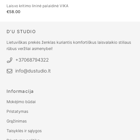
Laisvo kritimo lininė palaidinė VIKA
Lin
€
58.00
€
4
D’U STUDIO
Lietuviškas prekės ženklas kuriantis komfortiškus laisvalaikio stiliaus
rūbus veržliai asmenybei!
+37068794322
info@dustudio.lt
Informacija
Mokėjimo būdai
Pristatymas
Grąžinimas
Taisyklės ir sąlygos