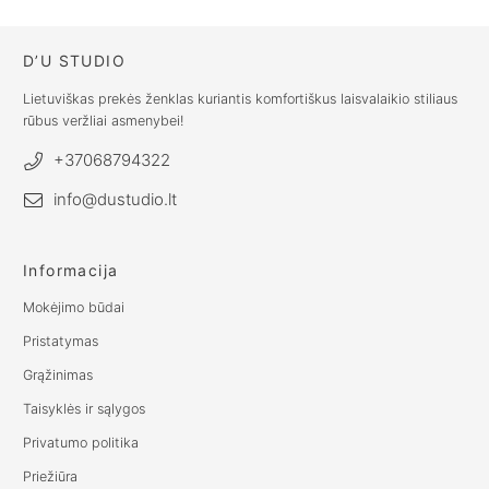
D’U STUDIO
Lietuviškas prekės ženklas kuriantis komfortiškus laisvalaikio stiliaus
rūbus veržliai asmenybei!
+37068794322
info@dustudio.lt
Informacija
Mokėjimo būdai
Pristatymas
Grąžinimas
Taisyklės ir sąlygos
Privatumo politika
Priežiūra