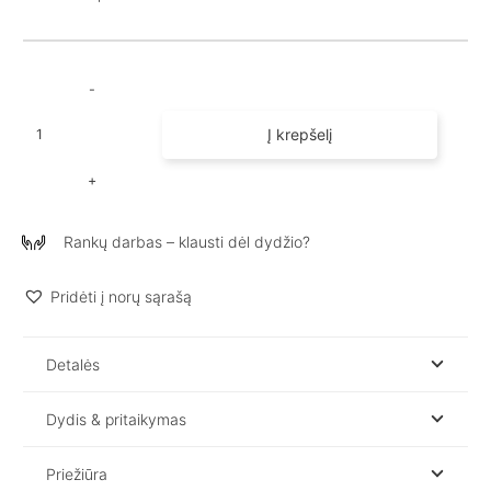
produkto
Į krepšelį
kiekis:
Plačios
lininės
kelnės
Rankų darbas – klausti dėl dydžio?
moterims
AMY
/
Pridėti į norų sąrašą
Juodos
kelnės
Detalės
Dydis & pritaikymas
Priežiūra