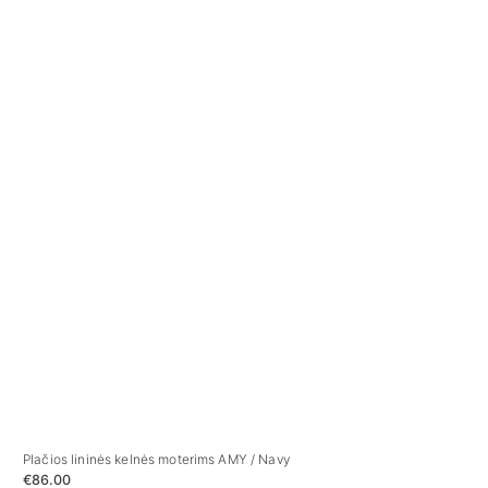
Plačios lininės kelnės moterims AMY / Navy
Tru
€
86.00
€
5