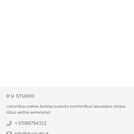
ABBIE
€
72.00
€
72.00
€
43.20
Ilgas lininis
Ilgas lininis
sijonas ABBIE /
sijonas ABBIE /
Platinum grey
Baltas sijonas
€
72.00
€
72.00
D’U STUDIO
Lietuviškas prekės ženklas kuriantis komfortiškus laisvalaikio stiliaus
rūbus veržliai asmenybei!
+37068794322
info@dustudio.lt