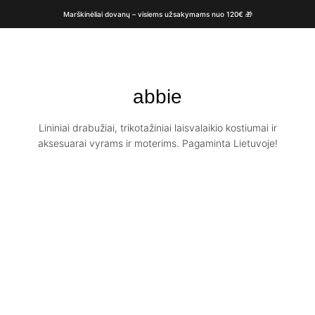
Marškinėliai dovanų – visiems užsakymams nuo 120€ 🎁
abbie
Lininiai drabužiai, trikotažiniai laisvalaikio kostiumai ir
aksesuarai vyrams ir moterims. Pagaminta Lietuvoje!
-40%
Paruošta
Ilgas lininis
siuntimui / Ilgas
sijonas ABBIE /
lininis sijonas
Dark chocolate