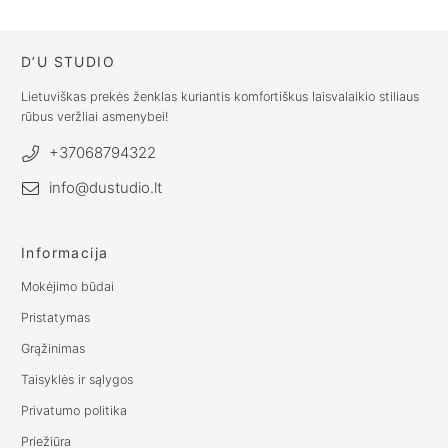
RANGE:
RANGE:
€35.00
€26.00
THROUGH
THROUGH
D’U STUDIO
€59.00
€69.00
Lietuviškas prekės ženklas kuriantis komfortiškus laisvalaikio stiliaus
rūbus veržliai asmenybei!
+37068794322
info@dustudio.lt
Informacija
Mokėjimo būdai
Pristatymas
Grąžinimas
Taisyklės ir sąlygos
Privatumo politika
Priežiūra