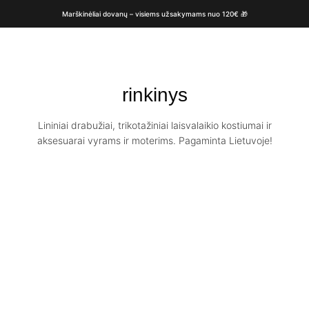
Marškinėliai dovanų – visiems užsakymams nuo 120€ 🎁
rinkinys
Lininiai drabužiai, trikotažiniai laisvalaikio kostiumai ir
aksesuarai vyrams ir moterims. Pagaminta Lietuvoje!
Personalizuota
Lininė pižama
Lininė pižama
moterims IVY
LUCA
€
114.00