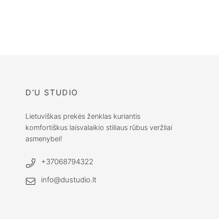
Lininiai marškiniai
moterims UPE /
Dryžuoti marškiniai
€
89.00
D’U STUDIO
Lietuviškas prekės ženklas kuriantis
komfortiškus laisvalaikio stiliaus rūbus veržliai
asmenybei!
+37068794322
info@dustudio.lt