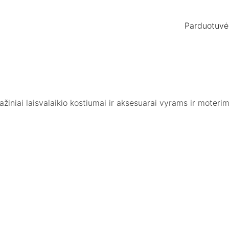
Parduotuvė
otažiniai laisvalaikio kostiumai ir aksesuarai vyrams ir moter