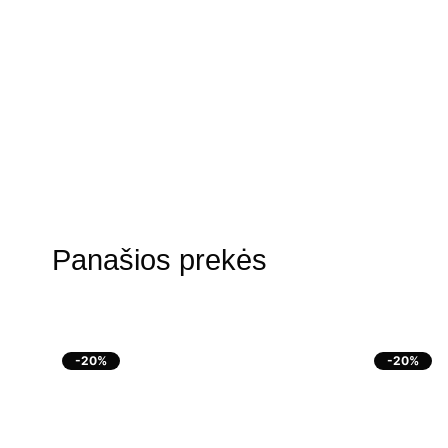
Panašios prekės
-20%
-20%