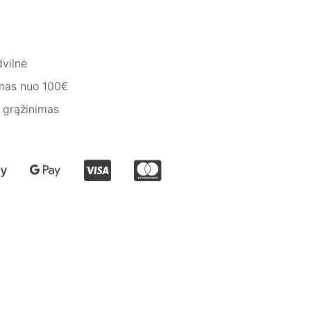
vilnė
mas nuo 100€
 grąžinimas