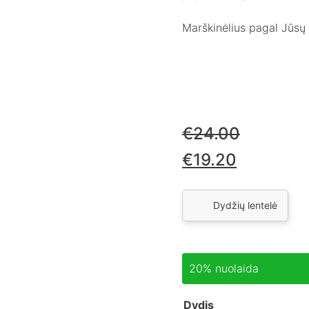
Marškinėlius pagal Jūsų p
€
24.00
€
19.20
Dydžių lentelė
20% nuolaida
Dydis