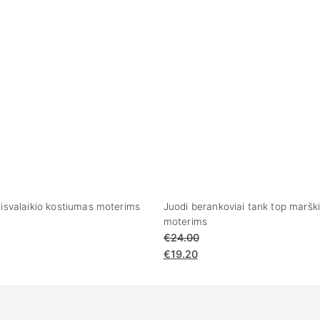
aisvalaikio kostiumas moterims
Juodi berankoviai tank top marški
moterims
€
24.00
€
19.20