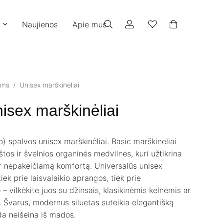
Naujienos
Apie mus
ams
/
Unisex marškinėliai
nisex marškinėliai
mo)
spalvos unisex marškinėliai. Basic marškinėliai
tos ir švelnios organinės medvilnės, kuri užtikrina
r nepakeičiamą komfortą. Universalūs unisex
iek prie laisvalaikio aprangos, tiek prie
 – vilkėkite juos su džinsais, klasikinėmis kelnėmis ar
. Švarus, modernus siluetas suteikia elegantišką
da neišeina iš mados.