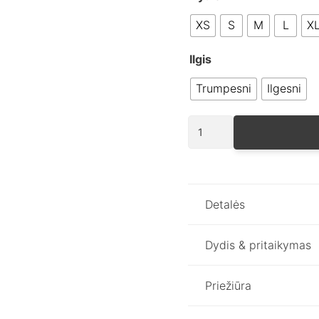
XS
S
M
L
X
Ilgis
Trumpesni
Ilgesni
produkto
kiekis:
Balti
basic
unisex
Detalės
marškinėliai
Dydis & pritaikymas
Priežiūra