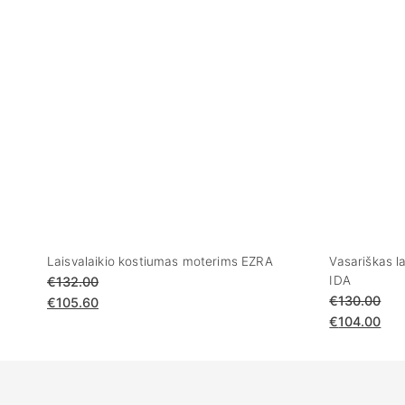
Laisvalaikio kostiumas moterims EZRA
Vasariškas l
IDA
€
132.00
€
130.00
€
105.60
€
104.00