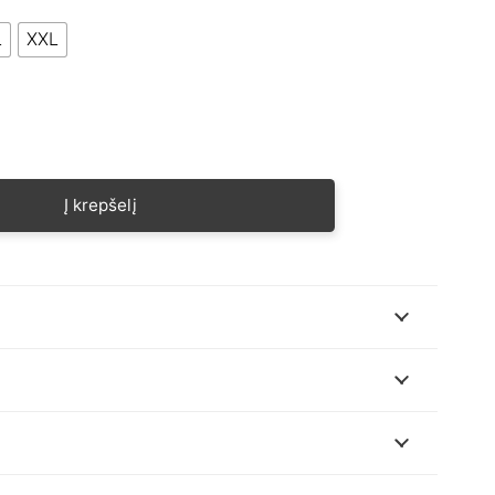
L
XXL
Į krepšelį