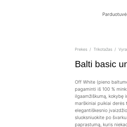
Parduotuvė
Prekes
/
Trikotažas
/
Vyr
Balti basic u
Off White (pieno baltu
pagaminti iš 100 % minkš
ilgaamžiškumą, kokybę i
marškiniai puikiai derės t
elegantiškesnio įvaizdžio
sluoksniuokite po švarku
paprastumą, kuris nieka