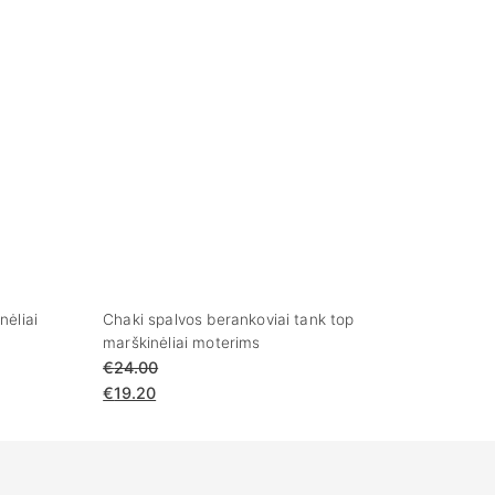
nėliai
Chaki spalvos berankoviai tank top
marškinėliai moterims
€
24.00
€
19.20