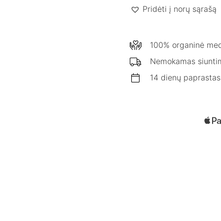
Pridėti į norų sąrašą
100% organinė med
Nemokamas siunti
14 dienų paprastas