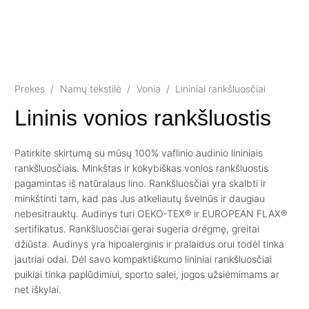
Prekes
/
Namų tekstilė
/
Vonia
/
Lininiai rankšluosčiai
Lininis vonios rankšluostis
Patirkite skirtumą su mūsų 100% vaflinio audinio lininiais
rankšluosčiais. Minkštas ir kokybiškas vonios rankšluostis
pagamintas iš natūralaus lino. Rankšluosčiai yra skalbti ir
minkštinti tam, kad pas Jus atkeliautų švelnūs ir daugiau
nebesitrauktų. Audinys turi OEKO-TEX® ir EUROPEAN FLAX®
sertifikatus. Rankšluosčiai gerai sugeria drėgmę, greitai
džiūsta. Audinys yra hipoalerginis ir pralaidus orui todėl tinka
jautriai odai. Dėl savo kompaktiškumo lininiai rankšluosčiai
puikiai tinka paplūdimiui, sporto salei, jogos užsiėmimams ar
net iškylai.