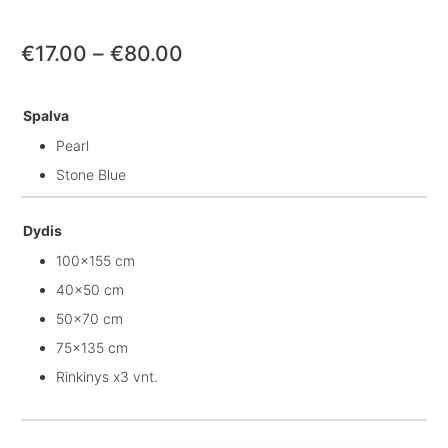
Price
€
17.00
–
€
80.00
range:
€17.00
Spalva
Pearl
through
Stone Blue
€80.00
Dydis
100x155 cm
40x50 cm
50x70 cm
75x135 cm
Rinkinys x3 vnt.