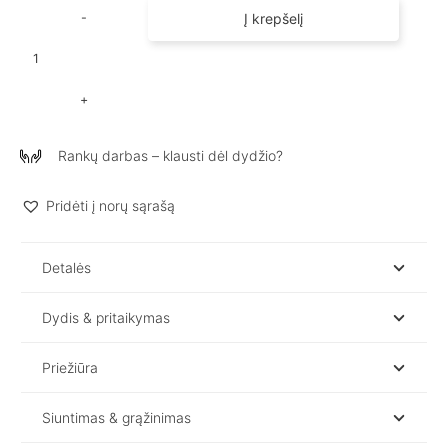
Į krepšelį
produkto
kiekis:
Lininis
vonios
rankšluostis
Rankų darbas – klausti dėl dydžio?
Pridėti į norų sąrašą
Detalės
Dydis & pritaikymas
Priežiūra
Siuntimas & grąžinimas