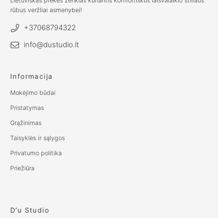
Lietuviškas prekės ženklas kuriantis komfortiškus laisvalaikio stiliaus
rūbus veržliai asmenybei!
+37068794322
info@dustudio.lt
Informacija
Mokėjimo būdai
Pristatymas
Grąžinimas
Taisyklės ir sąlygos
Privatumo politika
Priežiūra
D’u Studio