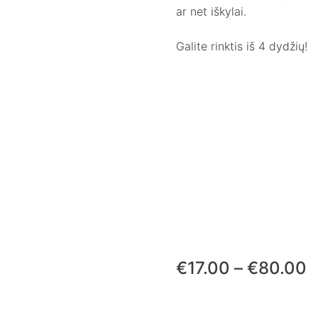
ar net iškylai.
Galite rinktis iš 4 dydžių!
P
€
17.00
–
€
80.00
r