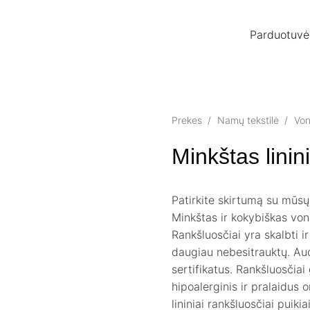
Parduotuvė
Prekes
/
Namų tekstilė
/
Von
Minkštas linin
Patirkite skirtumą su mūsų 
Minkštas ir kokybiškas von
Rankšluosčiai yra skalbti i
daugiau nebesitrauktų. A
sertifikatus. Rankšluosčiai
hipoalerginis ir pralaidus 
lininiai rankšluosčiai puik