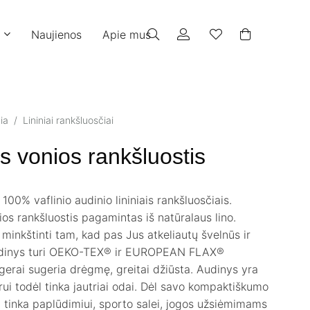
Naujienos
Apie mus
ia
/
Lininiai rankšluosčiai
is vonios rankšluostis
100% vaflinio audinio lininiais rankšluosčiais.
ios rankšluostis pagamintas iš natūralaus lino.
r minkštinti tam, kad pas Jus atkeliautų švelnūs ir
udinys turi OEKO-TEX® ir EUROPEAN FLAX®
 gerai sugeria drėgmę, greitai džiūsta. Audinys yra
orui todėl tinka jautriai odai. Dėl savo kompaktiškumo
iai tinka paplūdimiui, sporto salei, jogos užsiėmimams