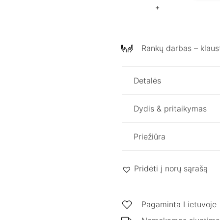
Minkštas
lininis
vonios
rankšluostis
Rankų darbas – klaust
Detalės
Dydis & pritaikymas
Priežiūra
Pridėti į norų sąrašą
Pagaminta Lietuvoje