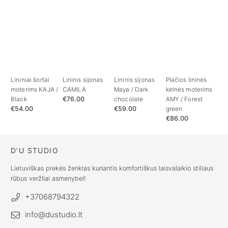
Lininiai šortai
Lininis sijonas
Lininis sijonas
Plačios lininės
moterims KAJA /
CAMILA
Maya / Dark
kelnės moterims
Black
€
76.00
chocolate
AMY / Forest
€
54.00
€
59.00
green
€
86.00
D’U STUDIO
Lietuviškas prekės ženklas kuriantis komfortiškus laisvalaikio stiliaus
rūbus veržliai asmenybei!
+37068794322
info@dustudio.lt