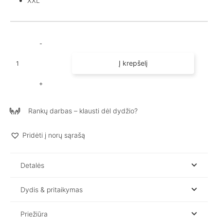
XXL
produkto
Į krepšelį
kiekis:
Trumpa
lininė
palaidinė
Rankų darbas – klausti dėl dydžio?
/
Andy
/
Pridėti į norų sąrašą
Lininiai
marškinėliai
Detalės
Dydis & pritaikymas
Priežiūra