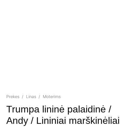
Prekes
/
Linas
/
Moterims
Trumpa lininė palaidinė /
Andy / Lininiai marškinėliai