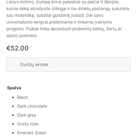
Laisvo kritimo, trumpa lininė palaidinė su plačia V iškirpte,
kurios dėka atrodysite stilingai ir be didelių pastangų sukursite
sau moterišką, subtiliai gundantį įvaizdį. Dėl savo
universalumo lengvai priderinama ir tinkama įvairioms
progoms. Puikiai tinka akcentuoti priderintų kelnių, šortų ar
sijono juosmenį.
€
52.00
Dydžių lentelė
Spalva
Black
Dark chocolate
Dark grey
Dusty rose
Emerald Green