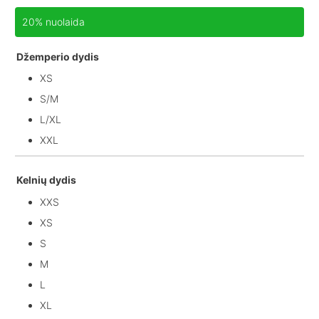
20% nuolaida
Džemperio dydis
XS
S/M
L/XL
XXL
Kelnių dydis
XXS
XS
S
M
L
XL