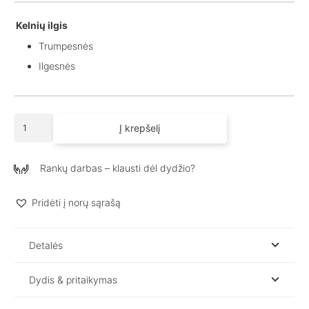
Kelnių ilgis
Trumpesnės
Ilgesnės
produkto
Į krepšelį
kiekis:
Laisvalaikio
kostiumas
Rankų darbas – klausti dėl dydžio?
su
gobtuvu
Pridėti į norų sąrašą
moterims
AURI
/
Detalės
Espresso
Dydis & pritaikymas