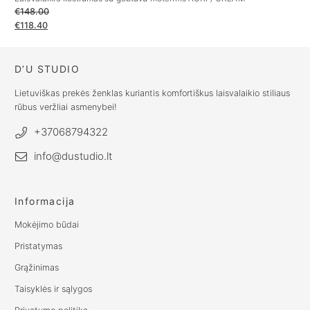
€
148.00
€
€
118.40
€
D’U STUDIO
Lietuviškas prekės ženklas kuriantis komfortiškus laisvalaikio stiliaus
rūbus veržliai asmenybei!
+37068794322
info@dustudio.lt
Informacija
Mokėjimo būdai
Pristatymas
Grąžinimas
Taisyklės ir sąlygos