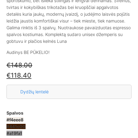
sportiškumo, bet išlieka stilingas ir lengvai derinamas. Švelnus,
tvirtas ir kokybiškas trikotažas bei kruopščiai apgalvotos
detalės kuria jaukų, modernų įvaizdį, o judėjimo laisvės pojūtis
leidžia jaustis komfortiškai visur – tiek mieste, tiek namuose.
Galima rinktis iš 3 spalvų. Nuotraukose pavaizduotas espresso
spalvos kostiumas. Komplektą sudaro
unisex
džemperis su
gobtuvu
ir
plačios kelnės Luna
Audinys BE PŪKELIO!
€
148.00
€
118.40
Dydžių lentelė
Spalvos
#f4eee8
#441c00
#a19fa1