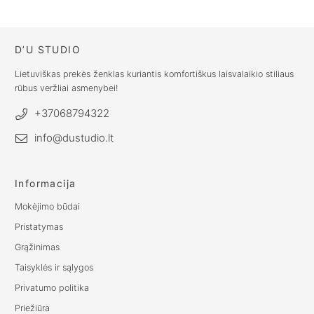
€
101.00
€
101.00
D’U STUDIO
Lietuviškas prekės ženklas kuriantis komfortiškus laisvalaikio stiliaus
rūbus veržliai asmenybei!
+37068794322
info@dustudio.lt
Informacija
Mokėjimo būdai
Pristatymas
Grąžinimas
Taisyklės ir sąlygos
Privatumo politika
Priežiūra