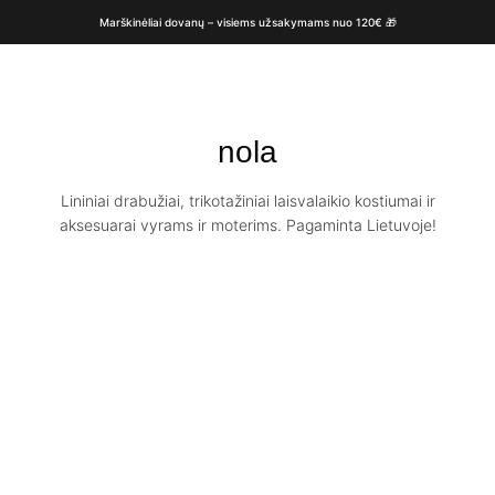
Marškinėliai dovanų – visiems užsakymams nuo 120€ 🎁
nola
Lininiai drabužiai, trikotažiniai laisvalaikio kostiumai ir
aksesuarai vyrams ir moterims. Pagaminta Lietuvoje!
Lininė suknelė
Lininė suknelė
be rankovių /
be rankovių /
NOLA / Wild pear
NOLA